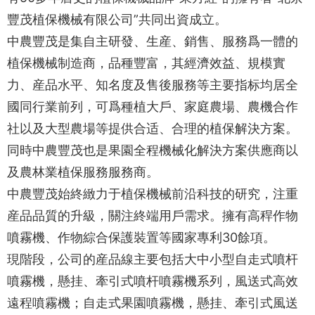
豐茂植保機械有限公司”共同出資成立。
中農豐茂是集自主研發、生産、銷售、服務爲一體的
植保機械制造商，品種豐富，其經濟效益、規模實
力、産品水平、知名度及售後服務等主要指标均居全
國同行業前列，可爲種植大戶、家庭農場、農機合作
社以及大型農場等提供合适、合理的植保解決方案。
同時中農豐茂也是果園全程機械化解決方案供應商以
及農林業植保服務服務商。
中農豐茂始終緻力于植保機械前沿科技的研究，注重
産品品質的升級，關注終端用戶需求。擁有高稈作物
噴霧機、作物綜合保護裝置等國家專利30餘項。
現階段，公司的産品線主要包括大中小型自走式噴杆
噴霧機，懸挂、牽引式噴杆噴霧機系列，風送式高效
遠程噴霧機；自走式果園噴霧機，懸挂、牽引式風送