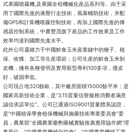
式果園噴霧機,及果園全程機械化産品系列等。由于采
用了國際先進的液壓行走技術，風幕輔助技術，并配
備GPS和計算機噴霧控制技術，再加上國際先進的傳
感器控制系統，中農豐茂旗下産品的工作效果及工作
效率均達到國際先進水平。
此外公司還緻力于中國鮮食玉米産業鏈中的種子、植
保、收獲、加工等生産環節；公司生産的鮮食玉米剝
皮機，擁有各種發明及實用新型專利100多項，撥皮
好，破損率低。
公司現占地320餘畝，其中廠房面積15000餘平米；是
國家高新技術企業，是“3.15質量信譽服務消費者滿意
誠信承諾單位”。公司已通過ISO9001質量體系認證，
是“中國植保學會植保機械與施藥技術專業委員會”委
員，農業部“全國農業藥劑藥械實驗推廣應用協作網”理
事單位，“中國農業機械化協會”、“中國農業機械工業