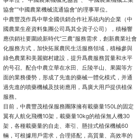
協會”“中國農業機械流通協會”的理事單位。
中農豐茂作爲中華全國供銷合作社系統内的企業（中
國農業生産資料集團公司爲其全資子公司），積極響
應供銷社要圍繞新時代“三農”服務需求，創新農業社會
化服務方式，加快拓展農民生活服務領域，積極參與
綠色農業和美麗鄉村建設，提升爲農服務質量和水平
的号召。配合中農立華在水田、丘陵半山、果園等方
面的業務優勢，形成了先進的藥械一體化模式，并通
過先進的噴藥機械及技術應用，爲廣大用戶提供植保
服務。
目前，中農豐茂植保服務團隊擁有載藥量150L的固定
翼有人航化飛機10架，載藥量10kg的植保無人機30
架，各種載藥量的自走、牽引、懸挂式植保機械60
輛，可根據用戶需求，合理搭配，高質量、高效率的