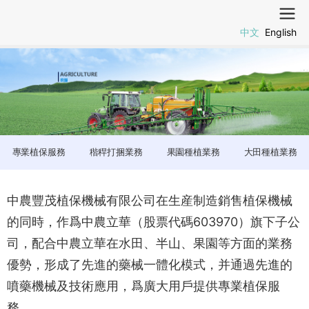
中文
English
專業植保服務
稭稈打捆業務
果園種植業務
大田種植業務
中農豐茂植保機械有限公司在生産制造銷售植保機械
的同時，作爲中農立華（股票代碼603970）旗下子公
司，配合中農立華在水田、半山、果園等方面的業務
優勢，形成了先進的藥械一體化模式，并通過先進的
噴藥機械及技術應用，爲廣大用戶提供專業植保服
務。