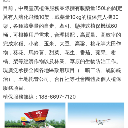
目前，中農豐茂植保服務團隊擁有載藥量150L的固定
翼有人航化飛機10架，載藥量10kg的植保無人機30
架，各種載藥量的自走、牽引、懸挂式植保機械60
輛，可根據用戶需求，合理搭配，高質量、高效率的
完成水稻、小麥、玉米、大豆、高粱、棉花等大田作
物，葵花、馬鈴薯、甜菜、花生、番茄、蘋果、柑
橘、梨等經濟作物以及林業、草原的生物防治工作。
現廣泛承接全國各地區政府項目（一噴三防、統防統
治）、土地托管公司、合作社等社會團體及個人植保
服務項目。
植保服務熱線：
188-6697-7120