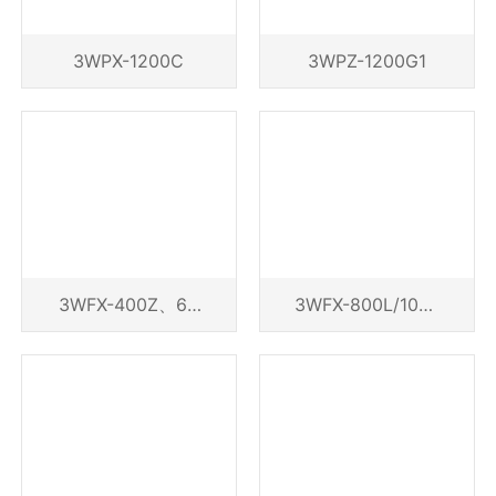
3WPX-1200C
3WPZ-1200G1
3WFX-400Z、60
3WFX-800L/1000
0Z、600Z1、600
L
Z3