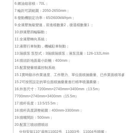
6.燃油箱容積：70L；
7.輪距可調範圍：2050-2650mm；
8.發動機額定功率：65/2600kW/rpm；
9.全液壓無級變速，前進檔數量2，後退檔數量1 ；
10.靜液壓四輪驅動；
11.全液壓轉向系統；
12.液壓行車制動，機械駐車制動；
13.隔膜泵 泵型式：3隔膜隔膜泵；液泵流量：126-132L/min
14.噴頭距地面最小距離：400mm；
15.配置變量噴霧控制系統
15.1實時顯示作業速度、工作壓力、單位面積施藥量、已作業面積等參數；
15.2可按照設定的單位面積施藥量進行精準噴灑農藥；
16.外形尺寸：7200mm×2740mm×3400mm（13.5m）
7700mm×2740mm×3400mm（15.5m）
17.噴杆長度：13.5/15.5m；
18.噴杆高度調整範圍：400mm-3300mm；
19.噴嘴間距：500mm；
20.配置三噴頭體噴頭
分别安裝110°扇形11002号、11003号、11004号噴嘴；