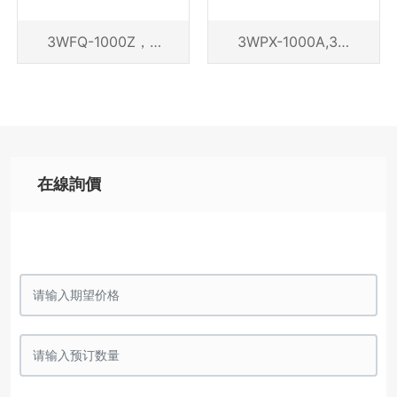
3WFQ-1000Z，3
3WPX-1000A,3W
WFQ-1000Z1,3W
PX-1200A,3WPX-
FQ-2000Z2，3W
1200B
FQ-2000Z3
在線詢價