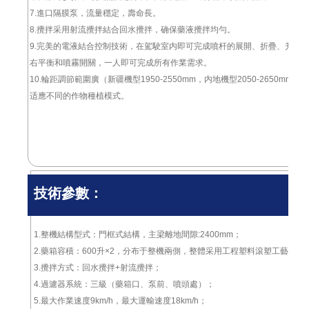
7.進口隔膜泵，流量穩定，壽命長。
8.攪拌采用射流攪拌結合回水攪拌，确保藥液攪拌均勻。
9.完美的電液結合控制技術，在駕駛室内即可完成噴杆的展開、折疊、升、
右平衡和噴霧開關，一人即可完成所有作業需求。
10.輪距調節範圍廣（新疆機型1950-2550mm，内地機型2050-2650mm）
适應不同的作物種植模式。
技術參數：
1.整機結構型式：門框式結構，主梁離地間隙:2400mm；
2.藥箱容積：600升×2，分布于整機兩側，整體采用工程塑料滾塑工藝；
3.攪拌方式：回水攪拌+射流攪拌；
4.過濾器系統：三級（藥箱口、泵前、噴頭處）；
5.最大作業速度9km/h，最大運輸速度18km/h；