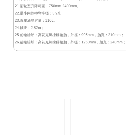
21.駕駛室升降範圍：750mm-2400mm。
22.最小内側轉彎半徑：3.9米
23.液壓油箱容量：110L。
24.軸距：2.82m；
25.前輪輪胎：高花充氣橡膠輪胎，外徑：995mm，胎寬：210mm；
26.後輪輪胎：高花充氣橡膠輪胎，外徑：1250mm，胎寬：240mm；