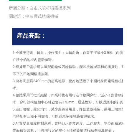
所屬分類：
自走式噴杆噴霧機系列
關鍵詞：
中農豐茂植保機械
産品亮點：
1.全液壓行走、轉向，操作省力；大轉向角，作業半徑最小3.9米（内側），
在狹小的地域内靈活轉彎。
2.根據用戶需求可以選配兩輪或四輪驅動，配置後輪減震和前橋擺動，可以
不平的田地間暢通無阻。
3.擁有高度爲2400mm的超高地隙，更好地适應了中國特殊而複雜種植模式
求。
4.整體采用門框式結構，作業時隻有兩行在作物間穿行，減小了對作物行距
求；穿行結構輪胎中心軸處隻有370mm，通過性好，可以适應小的行距作物
5.進口噴嘴，霧化均勻，減少農藥使用量，降低農藥殘留，采用三噴頭體的
同時配有三種不同噴嘴，可以适應多種農藝噴灑要求。
6.配置變量噴霧控制系統，實時顯示作業速度、工作壓力、單位面積施藥量
業面積等參數；可按照設定的單位面積施藥量進行精準噴灑農藥；